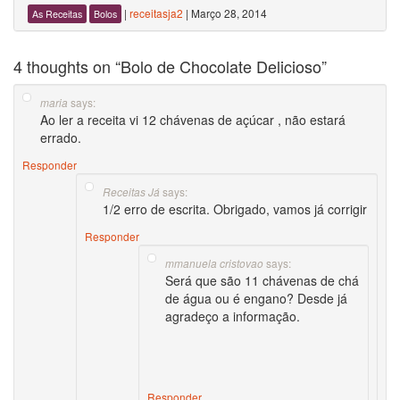
|
receitasja2
|
Março 28, 2014
As Receitas
Bolos
4 thoughts on “
Bolo de Chocolate Delicioso
”
says:
maria
Ao ler a receita vi 12 chávenas de açúcar , não estará
errado.
Responder
says:
Receitas Já
1/2 erro de escrita. Obrigado, vamos já corrigir
Responder
says:
mmanuela cristovao
Será que são 11 chávenas de chá
de água ou é engano? Desde já
agradeço a informação.
Responder