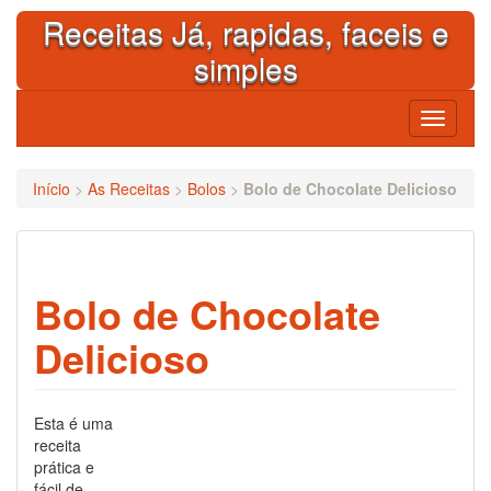
Skip
Receitas Já, rapidas, faceis e
to
content
simples
Toggle
navigati
Início
>
As Receitas
>
Bolos
>
Bolo de Chocolate Delicioso
Bolo de Chocolate
Delicioso
Esta é uma
receita
prática e
fácil de