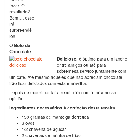
fazer. O
resultado?
Bem…. esse
irá
surpreendê-
lo!!!
O
Bolo de
Chocolate
Delicioso,
é óptimo para um lanche
entre amigos ou até para
sobremesa servido juntamente com
um café. Até mesmo aqueles que não apreciam chocolate,
irão ficar deliciados com esta maravilha.
Depois de experimentar a receita irá confirmar a nossa
opinião!
Ingredientes necessários à confeção desta receita
150 gramas de manteiga derretida
3 ovos
1/2 chávena de açúcar
2 chávenas de farinha de trigo