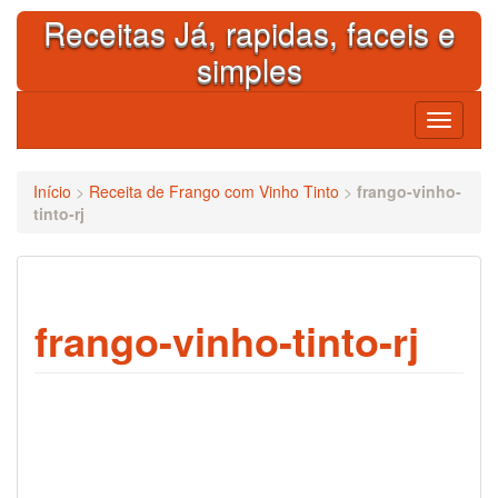
Skip
Receitas Já, rapidas, faceis e
to
content
simples
Toggle
navigati
Início
>
Receita de Frango com Vinho Tinto
>
frango-vinho-
tinto-rj
frango-vinho-tinto-rj