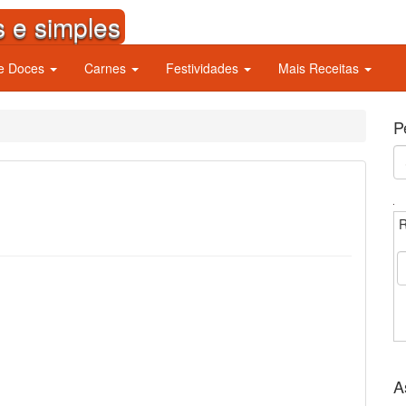
s e simples
 e Doces
Carnes
Festividades
Mais Receitas
P
S
fo
R
A