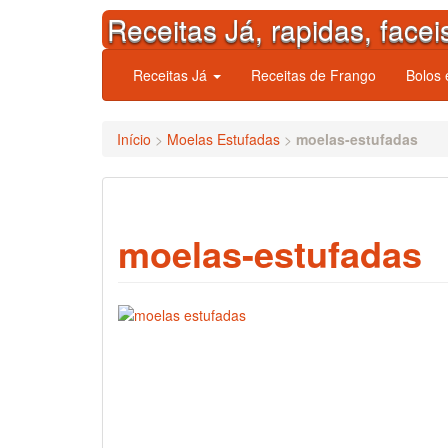
Skip
Receitas Já, rapidas, facei
to
content
Receitas Já
Receitas de Frango
Bolos
Início
>
Moelas Estufadas
>
moelas-estufadas
moelas-estufadas