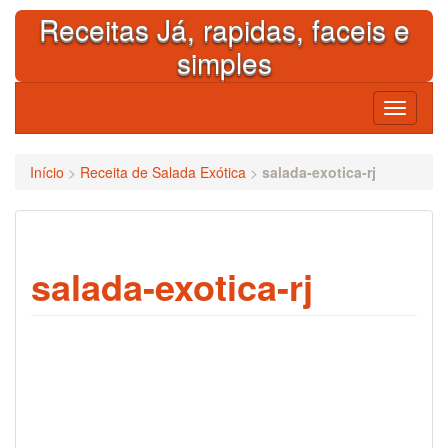
Skip
Receitas Já, rapidas, faceis e
to
content
simples
Toggle
navigati
Início
>
Receita de Salada Exótica
>
salada-exotica-rj
salada-exotica-rj