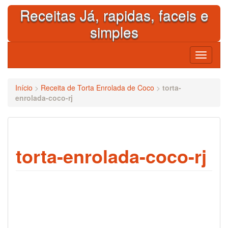
Skip
Receitas Já, rapidas, faceis e
to
content
simples
Toggle
navigati
Início
>
Receita de Torta Enrolada de Coco
>
torta-
enrolada-coco-rj
torta-enrolada-coco-rj