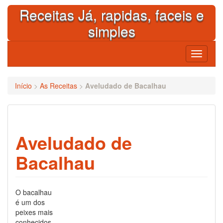
Skip
Receitas Já, rapidas, faceis e
to
content
simples
Toggle
navigati
Início
>
As Receitas
>
Aveludado de Bacalhau
Aveludado de
Bacalhau
O bacalhau
é um dos
peixes mais
conhecidos