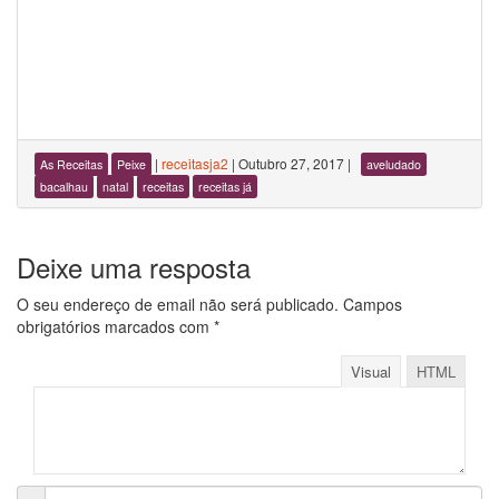
|
receitasja2
|
Outubro 27, 2017
|
As Receitas
Peixe
aveludado
bacalhau
natal
receitas
receitas já
Deixe uma resposta
O seu endereço de email não será publicado.
Campos
obrigatórios marcados com
*
Visual
HTML