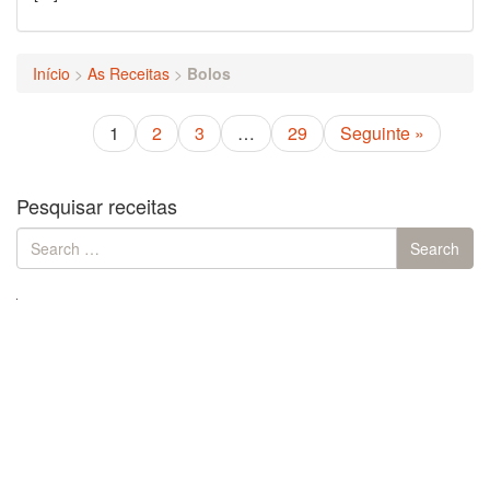
Início
>
As Receitas
>
Bolos
1
2
3
…
29
Seguinte »
Pesquisar receitas
Search
Search
for: