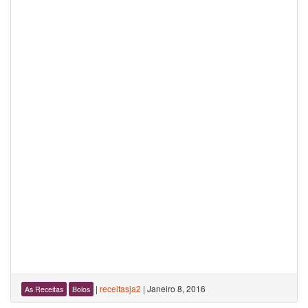
|
receitasja2
|
Janeiro 8, 2016
As Receitas
Bolos