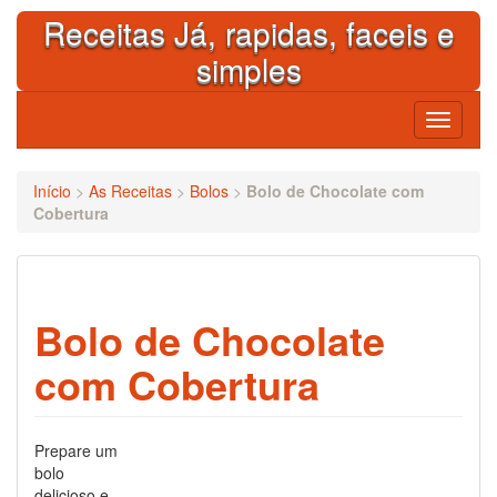
Skip
Receitas Já, rapidas, faceis e
to
content
simples
Toggle
navigati
Início
>
As Receitas
>
Bolos
>
Bolo de Chocolate com
Cobertura
Bolo de Chocolate
com Cobertura
Prepare um
bolo
delicioso e