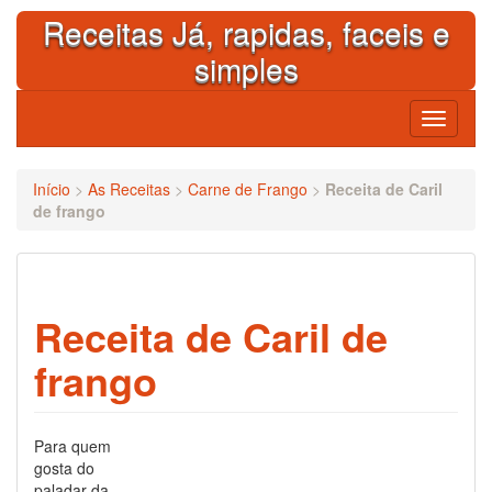
Skip
Receitas Já, rapidas, faceis e
to
content
simples
Toggle
navigati
Início
>
As Receitas
>
Carne de Frango
>
Receita de Caril
de frango
Receita de Caril de
frango
Para quem
gosta do
paladar da