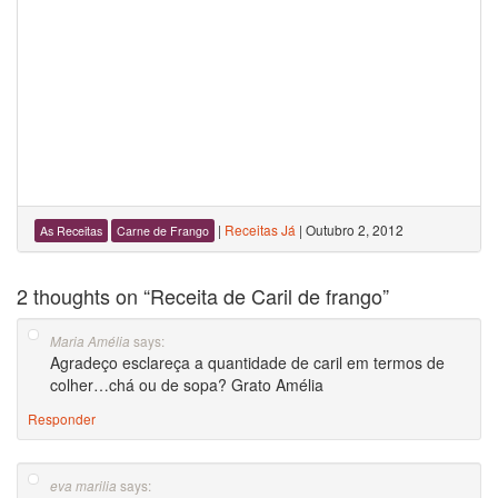
|
Receitas Já
|
Outubro 2, 2012
As Receitas
Carne de Frango
2 thoughts on “
Receita de Caril de frango
”
says:
Maria Amélia
Agradeço esclareça a quantidade de caril em termos de
colher…chá ou de sopa? Grato Amélia
Responder
says:
eva marilia