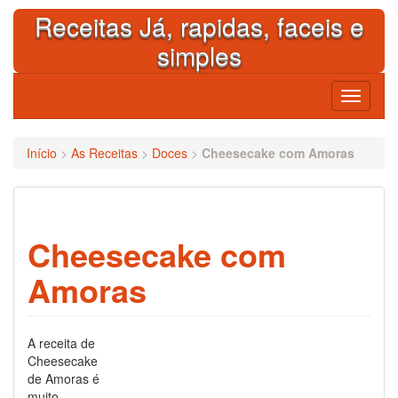
Skip
Receitas Já, rapidas, faceis e
to
content
simples
Toggle
navigati
Início
>
As Receitas
>
Doces
>
Cheesecake com Amoras
Cheesecake com
Amoras
A receita de
Cheesecake
de Amoras é
muito