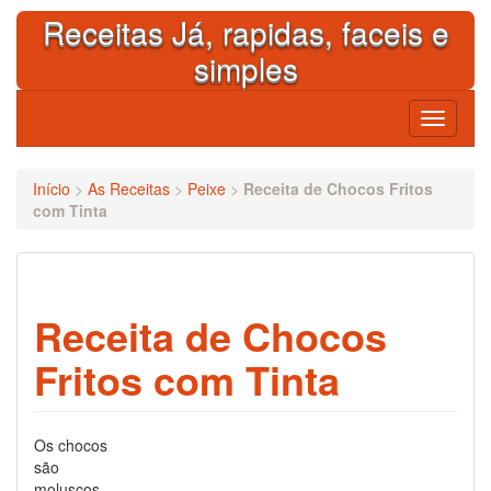
Skip
Receitas Já, rapidas, faceis e
to
content
simples
Toggle
navigati
Início
>
As Receitas
>
Peixe
>
Receita de Chocos Fritos
com Tinta
Receita de Chocos
Fritos com Tinta
Os chocos
são
moluscos