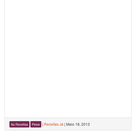
|
Receitas Já
|
Maio 18, 2013
As Receitas
Peixe