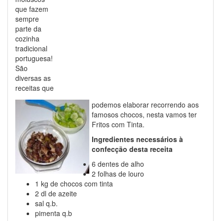
que fazem
sempre
parte da
cozinha
tradicional
portuguesa!
São
diversas as
receitas que
podemos elaborar recorrendo aos
famosos chocos, nesta vamos ter
Fritos com Tinta.
Ingredientes necessários à
confecção desta receita
6 dentes de alho
2 folhas de louro
1 kg de chocos com tinta
2 dl de azeite
sal q.b.
pimenta q.b