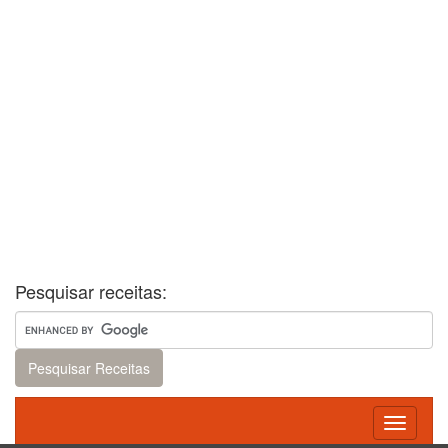
Pesquisar receitas:
Toggle
navigati