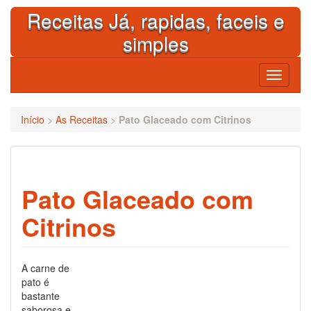
Skip
Receitas Já, rapidas, faceis e
to
content
simples
Toggle
navigati
Início
>
As Receitas
>
Pato Glaceado com Citrinos
Pato Glaceado com
Citrinos
A carne de
pato é
bastante
saborosa e