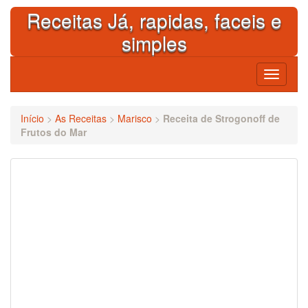
Skip
Receitas Já, rapidas, faceis e
to
content
simples
Toggle
navigati
Início
>
As Receitas
>
Marisco
>
Receita de Strogonoff de
Frutos do Mar