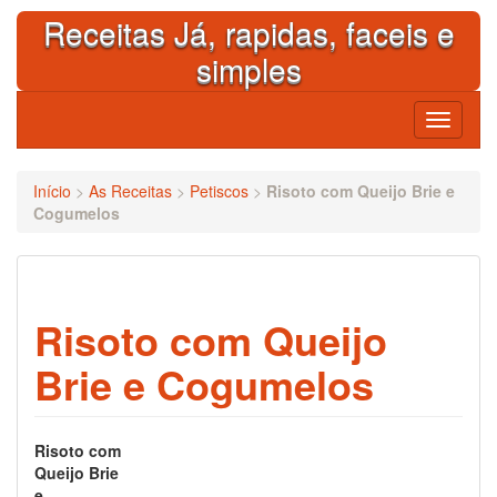
Skip
Receitas Já, rapidas, faceis e
to
content
simples
Toggle
navigati
Início
>
As Receitas
>
Petiscos
>
Risoto com Queijo Brie e
Cogumelos
Risoto com Queijo
Brie e Cogumelos
Risoto com
Queijo Brie
e