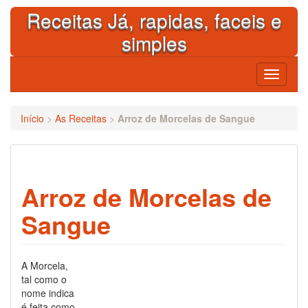
Skip
Receitas Já, rapidas, faceis e
to
content
simples
Toggle
navigati
Início
>
As Receitas
>
Arroz de Morcelas de Sangue
Arroz de Morcelas de
Sangue
A Morcela,
tal como o
nome indica
é feita como