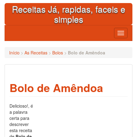
Skip
Receitas Já, rapidas, faceis e
to
content
simples
Toggle
navigati
Início
>
As Receitas
>
Bolos
>
Bolo de Amêndoa
Bolo de Amêndoa
Delicioso!, é
a palavra
certa para
descrever
esta receita
de
Bolo de