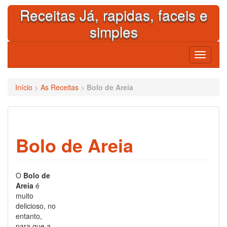
Skip
Receitas Já, rapidas, faceis e
to
content
simples
Toggle
navigati
Início
>
As Receitas
>
Bolo de Areia
Bolo de Areia
O
Bolo de
Areia
é
muito
delicioso, no
entanto,
para que a