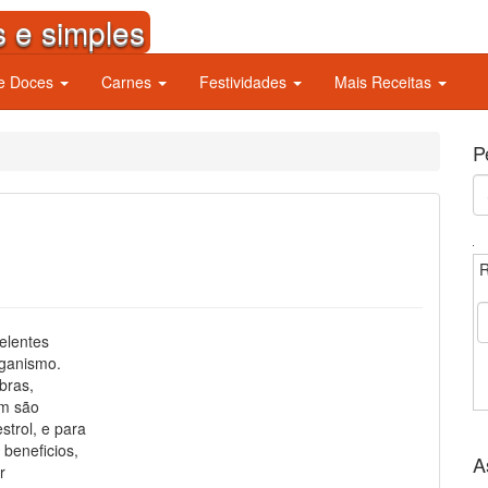
s e simples
 e Doces
Carnes
Festividades
Mais Receitas
P
S
fo
R
elentes
rganismo.
ibras,
êm são
strol, e para
 beneficios,
A
r