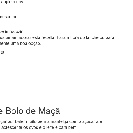
n apple a day
presentam
e introduzir
costumam adorar esta receita. Para a hora do lanche ou para
tamente uma boa opção.
ita
de Bolo de Maçã
meçar por bater muito bem a manteiga com o açúcar até
crescente os ovos e o leite e bata bem.