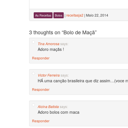
|
receitasja2
|
Maio 22, 2014
As Receitas
Bolos
3 thoughts on “
Bolo de Maçã
”
says:
Tina Amorosa
Adoro maçãs !
Responder
says:
Victor Ferreira
HÁ uma canção brasileira que diz assim…(voce m
Responder
says:
Alcina Batista
Adoro bolos com maca
Responder