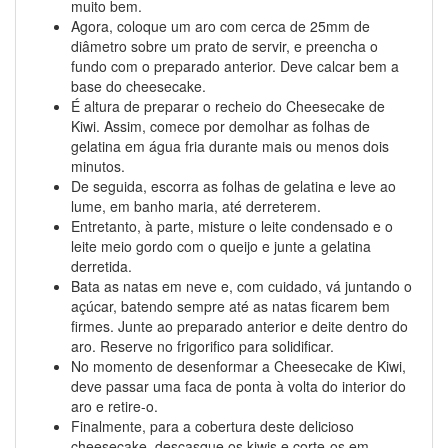
muito bem.
Agora, coloque um aro com cerca de 25mm de
diâmetro sobre um prato de servir, e preencha o
fundo com o preparado anterior. Deve calcar bem a
base do cheesecake.
É altura de preparar o recheio do Cheesecake de
Kiwi. Assim, comece por demolhar as folhas de
gelatina em água fria durante mais ou menos dois
minutos.
De seguida, escorra as folhas de gelatina e leve ao
lume, em banho maria, até derreterem.
Entretanto, à parte, misture o leite condensado e o
leite meio gordo com o queijo e junte a gelatina
derretida.
Bata as natas em neve e, com cuidado, vá juntando o
açúcar, batendo sempre até as natas ficarem bem
firmes. Junte ao preparado anterior e deite dentro do
aro. Reserve no frigorifico para solidificar.
No momento de desenformar a Cheesecake de Kiwi,
deve passar uma faca de ponta à volta do interior do
aro e retire-o.
Finalmente, para a cobertura deste delicioso
cheesecake, descasque os kiwis e corte-os em