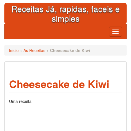
Skip
Receitas Já, rapidas, faceis e
to
content
simples
Toggle
navigati
Início
>
As Receitas
>
Cheesecake de Kiwi
Cheesecake de Kiwi
Uma receita