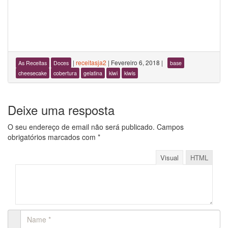
|
receitasja2
|
Fevereiro 6, 2018
|
As Receitas
Doces
base
cheesecake
cobertura
gelatina
kiwi
kiwis
Deixe uma resposta
O seu endereço de email não será publicado.
Campos
obrigatórios marcados com
*
Visual
HTML