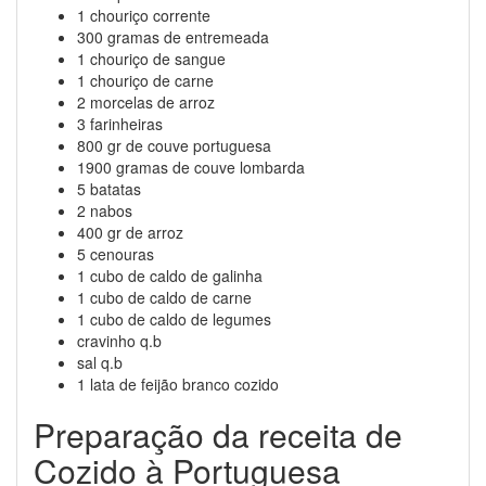
1 chouriço corrente
300 gramas de entremeada
1 chouriço de sangue
1 chouriço de carne
2 morcelas de arroz
3 farinheiras
800 gr de couve portuguesa
1900 gramas de couve lombarda
5 batatas
2 nabos
400 gr de arroz
5 cenouras
1 cubo de caldo de galinha
1 cubo de caldo de carne
1 cubo de caldo de legumes
cravinho q.b
sal q.b
1 lata de feijão branco cozido
Preparação da receita de
Cozido à Portuguesa