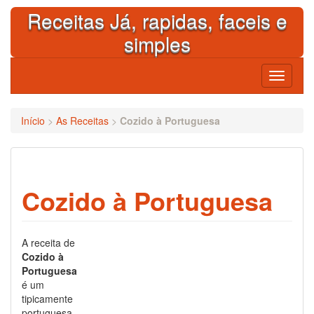
Skip
Receitas Já, rapidas, faceis e
to
content
simples
Toggle
navigati
Início
>
As Receitas
>
Cozido à Portuguesa
Cozido à Portuguesa
A receita de
Cozido à
Portuguesa
é um
tipicamente
portuguesa.