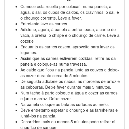
Comece esta receita por colocar, numa panela, a
água, o sal, os cubos de caldos, os cravinhos, o sal, e
o chouriço corrente. Leve a fever.
Entretanto lave as carnes.
Adicione, agora, à panela a entremeada, a carne de
vaca, a orelha, o chispe e o chouriço de carne. Leve a
cozer.e
Enquanto as carnes cozem, aproveite para lavar os
legumes.
Assim que as carnes estiverem cozidas, retire-as da
panela e coloque-as numa travessa.
Ao caldo que ficou na panela junte as couves e deixe-
as cozer durante cerca de 5 minutos.
De seguida adicione os nabos, as morcelas de arroz e
as cebouras. Deixe fever durante mais 5 minutos.
Num tacho à parte coloque a água e cozer as carnes
e junte o arroz. Deixe cozer.
Na panela coloque as batatas cortadas ao meio.
Deve entretanto espetar o chouriço e as farinheiras e
juntá-los na panela.
Decorridos mais ou menos 5 minutos pode retirar oi
chouriço de sangue.