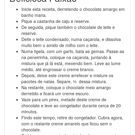
Inicie esta receita, derretendo o chocolate amargo em
banho maria.
Pique a castanha de caju e reserve.
De seguida, pique também o chocolate de leite e
reserve.
Deite o leite condensado, numa caçarola, e dissolva
muito bem o amido de milho com o leite.
Numa tigela, com um garfo, bata as gemas. Passe-as
na peneirinha, coloque na caçarola, juntando à
mistura que já lá está, mexendo bem. Leve ao lume
médio, até engrossar o creme branco.
Depois, deixe este creme arrefecer e misture os
pacotes de natas. Separe, ⅓ dessa mistura.
Na restante, coloque o chocolate meio amargo
derretido e ficará um creme escuro.
Vaze para um pirex, metade deste creme de
chocolate e leve ao congelador durante cerca de 20
minutos.
Findo este tempo, retire do congelador. Cubra agora,
com o restante creme amarelo que ficou sem o
chocolate.