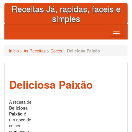
Skip
Receitas Já, rapidas, faceis e
to
content
simples
Toggle
navigati
Início
>
As Receitas
>
Doces
>
Deliciosa Paixão
Deliciosa Paixão
A receita de
Deliciosa
Paixão
é
um doce de
colher
cremoso e