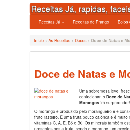
Skip
Receitas Já, rapidas, facei
to
content
Receitas Já
Receitas de Frango
Bolos
Início
>
As Receitas
>
Doces
>
Doce de Natas e M
Doce de Natas e M
Uma sobremesa leve, fresc
confecionar, o
Doce de Nat
Morangos
irá surpreender!
O morango é produzido pelo morangueiro e é cons
fruto rasteiro. É uma fruta pouco calórica e é muito 
vitaminas C, A, E, B5 e B6. Os minerais também es
presentes nesta fruta, sendo o morango, um excelen