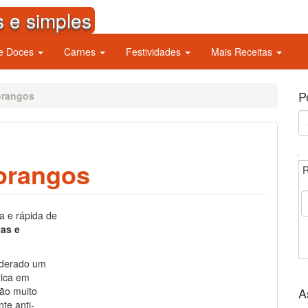
s e simples
 e Doces
Carnes
Festividades
Mais Receitas
P
orangos
S
fo
orangos
R
a e rápida de
as e
iderado um
rica em
tão muito
A
te anti-