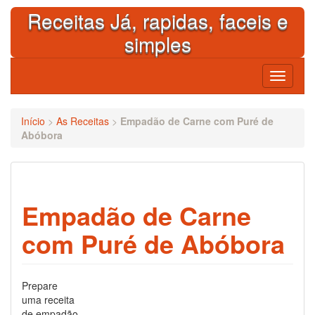
Skip
Receitas Já, rapidas, faceis e
to
content
simples
Toggle
navigati
Início
>
As Receitas
>
Empadão de Carne com Puré de
Abóbora
Empadão de Carne
com Puré de Abóbora
Prepare
uma receita
de empadão