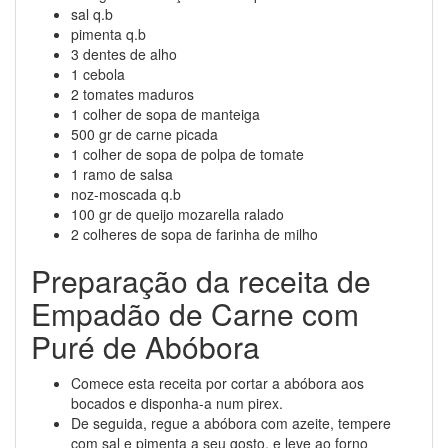
sal q.b
pimenta q.b
3 dentes de alho
1 cebola
2 tomates maduros
1 colher de sopa de manteiga
500 gr de carne picada
1 colher de sopa de polpa de tomate
1 ramo de salsa
noz-moscada q.b
100 gr de queijo mozarella ralado
2 colheres de sopa de farinha de milho
Preparação da receita de
Empadão de Carne com
Puré de Abóbora
Comece esta receita por cortar a abóbora aos
bocados e disponha-a num pirex.
De seguida, regue a abóbora com azeite, tempere
com sal e pimenta a seu gosto, e leve ao forno