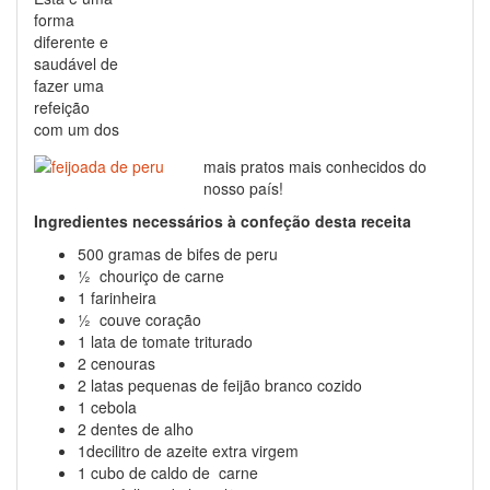
forma
diferente e
saudável de
fazer uma
refeição
com um dos
mais pratos mais conhecidos do
nosso país!
Ingredientes necessários à confeção desta receita
500 gramas de bifes de peru
½ chouriço de carne
1 farinheira
½ couve coração
1 lata de tomate triturado
2 cenouras
2 latas pequenas de feijão branco cozido
1 cebola
2 dentes de alho
1decilitro de azeite extra virgem
1 cubo de caldo de carne