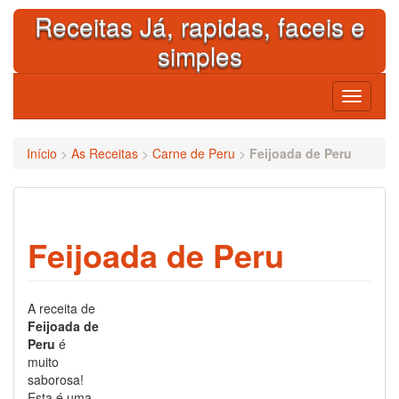
Skip
Receitas Já, rapidas, faceis e
to
content
simples
Toggle
navigati
Início
>
As Receitas
>
Carne de Peru
>
Feijoada de Peru
Feijoada de Peru
A receita de
Feijoada de
Peru
é
muito
saborosa!
Esta é uma