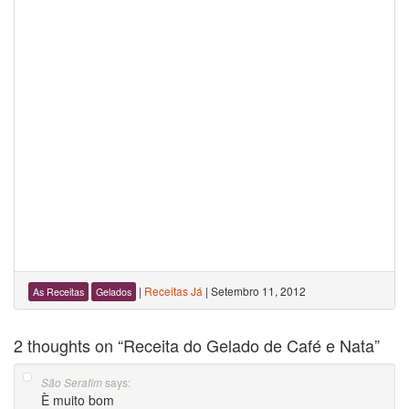
|
Receitas Já
|
Setembro 11, 2012
As Receitas
Gelados
2 thoughts on “
Receita do Gelado de Café e Nata
”
says:
São Serafim
È muito bom