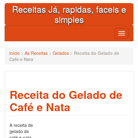
Skip
Receitas Já, rapidas, faceis e
to
content
simples
Toggle
navigati
Início
>
As Receitas
>
Gelados
>
Receita do Gelado de
Café e Nata
Receita do Gelado de
Café e Nata
A receita de
gelado de
café e nata