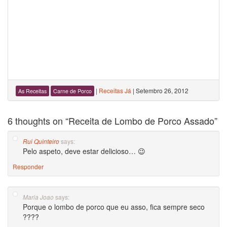
|
Receitas Já
|
Setembro 26, 2012
As Receitas
Carne de Porco
6 thoughts on “
Receita de Lombo de Porco Assado
”
says:
Rui Quinteiro
Pelo aspeto, deve estar delicioso… 😉
Responder
says:
Maria Joao
Porque o lombo de porco que eu asso, fica sempre seco
????