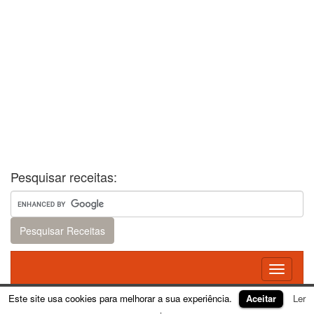
Pesquisar receitas:
Toggle
navigati
Este site usa cookies para melhorar a sua experiência.
Aceitar
Ler
Theme:
FirmaSite