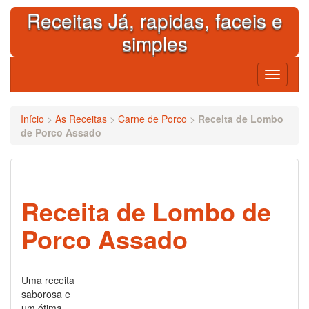
Skip
Receitas Já, rapidas, faceis e
to
content
simples
Toggle
navigati
Início
>
As Receitas
>
Carne de Porco
>
Receita de Lombo
de Porco Assado
Receita de Lombo de
Porco Assado
Uma receita
saborosa e
um ótima