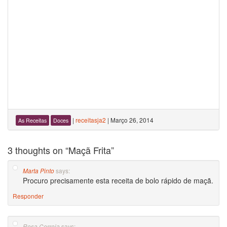
|
receitasja2
|
Março 26, 2014
As Receitas
Doces
3 thoughts on “
Maçã Frita
”
says:
Marta Pinto
Procuro precisamente esta receita de bolo rápido de maçã.
Responder
says:
Rosa Correia