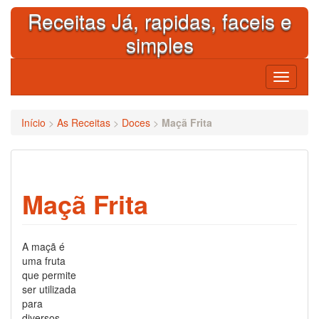
Skip
Receitas Já, rapidas, faceis e
to
content
simples
Toggle
navigati
Início
>
As Receitas
>
Doces
>
Maçã Frita
Maçã Frita
A maçã é
uma fruta
que permite
ser utilizada
para
diversos