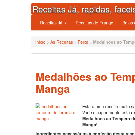
Skip
Receitas Já, rapidas, facei
to
content
Receitas Já
Receitas de Frango
Bolos
Início
>
As Receitas
>
Peixe
>
Medalhões ao Tempe
Medalhões ao Temp
Manga
Esta é uma receita muito s
Varie e experimente esta re
Medalhões ao Tempero de
Manga!
Ingredientes necessários à confeção desta rece