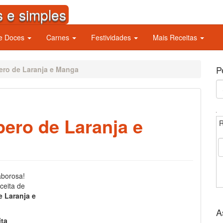
s e simples
 e Doces
Carnes
Festividades
Mais Receitas
P
ro de Laranja e Manga
S
fo
ero de Laranja e
R
aborosa!
ceita de
 Laranja e
A
ita