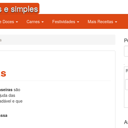
s e simples
 e Doces
Carnes
Festividades
Mais Receitas
P
s
S
fo
as
R
aseiras
são
juda das
adável e que
assa
A