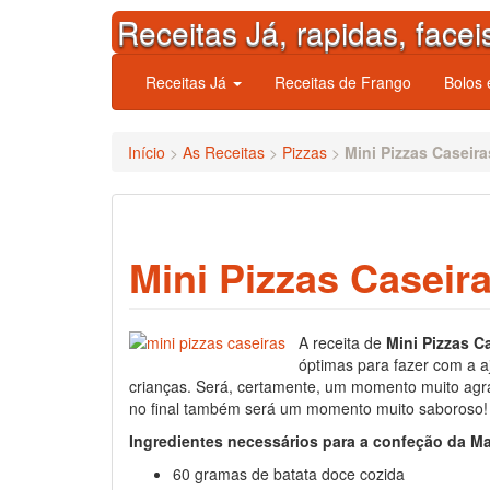
Skip
Receitas Já, rapidas, facei
to
content
Receitas Já
Receitas de Frango
Bolos
Início
>
As Receitas
>
Pizzas
>
Mini Pizzas Caseira
Mini Pizzas Caseir
A receita de
Mini Pizzas C
óptimas para fazer com a a
crianças. Será, certamente, um momento muito agr
no final também será um momento muito saboroso!
Ingredientes necessários para a confeção da M
60 gramas de batata doce cozida