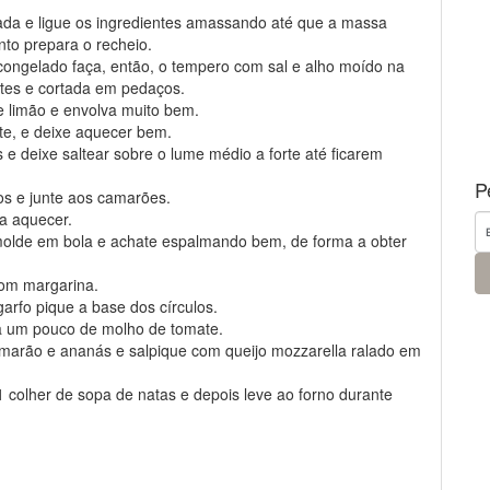
da e ligue os ingredientes amassando até que a massa
anto prepara o recheio.
ongelado faça, então, o tempero com sal e alho moído na
ntes e cortada em pedaços.
 limão e envolva muito bem.
nte, e deixe aquecer bem.
e deixe saltear sobre o lume médio a forte até ficarem
P
os e junte aos camarões.
 a aquecer.
molde em bola e achate espalmando bem, de forma a obter
com margarina.
arfo pique a base dos círculos.
bua um pouco de molho de tomate.
camarão e ananás e salpique com queijo mozzarella ralado em
1 colher de sopa de natas e depois leve ao forno durante