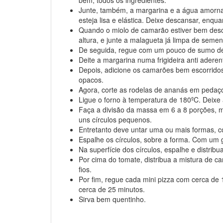
bem, todos os ingredientes.
Junte, também, a margarina e a água amorna
esteja lisa e elástica. Deixe descansar, enqu
Quando o miolo de camarão estiver bem desc
altura, e junte a malagueta já limpa de seme
De seguida, regue com um pouco de sumo de
Deite a margarina numa frigideira anti adere
Depois, adicione os camarões bem escorridos 
opacos.
Agora, corte as rodelas de ananás em pedaç
Ligue o forno à temperatura de 180ºC. Deixe
Faça a divisão da massa em 6 a 8 porções, 
uns círculos pequenos.
Entretanto deve untar uma ou mais formas, 
Espalhe os círculos, sobre a forma. Com um g
Na superfície dos círculos, espalhe e distri
Por cima do tomate, distribua a mistura de 
fios.
Por fim, regue cada mini pizza com cerca de 
cerca de 25 minutos.
Sirva bem quentinho.