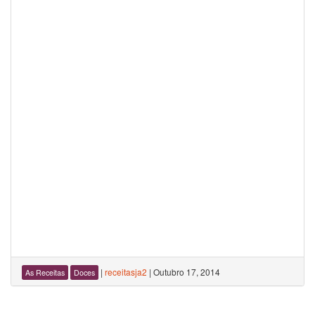
|
receitasja2
|
Outubro 17, 2014
As Receitas
Doces