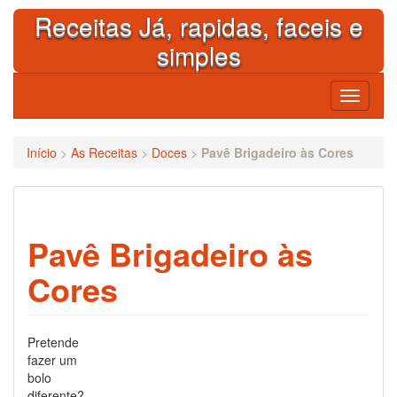
Skip
Receitas Já, rapidas, faceis e
to
content
simples
Toggle
navigati
Início
>
As Receitas
>
Doces
>
Pavê Brigadeiro às Cores
Pavê Brigadeiro às
Cores
Pretende
fazer um
bolo
diferente?