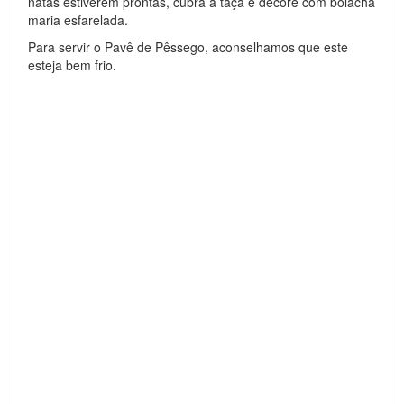
natas estiverem prontas, cubra a taça e decore com bolacha
maria esfarelada.
Para servir o Pavê de Pêssego, aconselhamos que este
esteja bem frio.