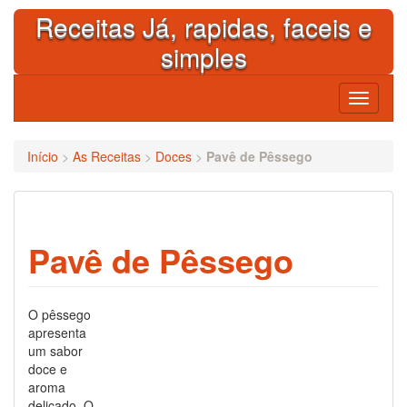
Skip
Receitas Já, rapidas, faceis e
to
content
simples
Toggle
navigati
Início
>
As Receitas
>
Doces
>
Pavê de Pêssego
Pavê de Pêssego
O pêssego
apresenta
um sabor
doce e
aroma
delicado. O