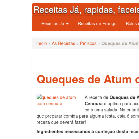
Skip
Receitas Já, rapidas, facei
to
content
Receitas Já
Receitas de Frango
Bolos
Início
>
As Receitas
>
Petiscos
>
Queques de Atu
Queques de Atum 
A receita de
Queques de 
Cenoura
é óptima para a
com uma salada. No entanto
que preparar comida para alguma festa, esta é se
receita que deverá fazer!
Ingredientes necessários à confeção desta rece