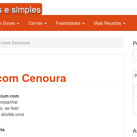
s e simples
 e Doces
Carnes
Festividades
Mais Receitas
P
m com Cenoura
S
fo
com Cenoura
R
Atum com
companhar
, se tiver
m dúvida uma
ita
A