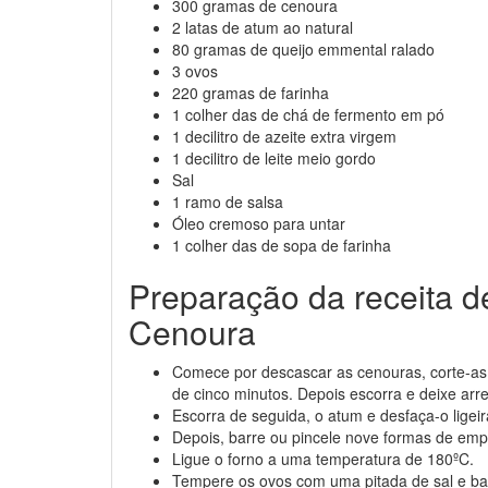
300 gramas de cenoura
2 latas de atum ao natural
80 gramas de queijo emmental ralado
3 ovos
220 gramas de farinha
1 colher das de chá de fermento em pó
1 decilitro de azeite extra virgem
1 decilitro de leite meio gordo
Sal
1 ramo de salsa
Óleo cremoso para untar
1 colher das de sopa de farinha
Preparação da receita 
Cenoura
Comece por descascar as cenouras, corte-as 
de cinco minutos. Depois escorra e deixe arre
Escorra de seguida, o atum e desfaça-o ligei
Depois, barre ou pincele nove formas de em
Ligue o forno a uma temperatura de 180ºC.
Tempere os ovos com uma pitada de sal e bat