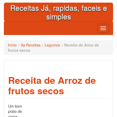
Skip
Receitas Já, rapidas, faceis e
to
content
simples
Toggle
navigati
Início
>
As Receitas
>
Legumes
>
Receita de Arroz de
frutos secos
Receita de Arroz de
frutos secos
Um bom
prato de
carne