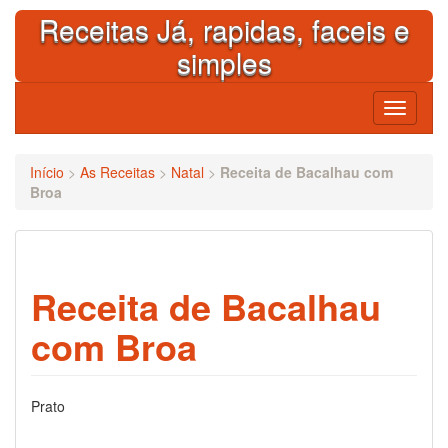
Skip
Receitas Já, rapidas, faceis e
to
content
simples
Toggle
navigati
Início
>
As Receitas
>
Natal
>
Receita de Bacalhau com
Broa
Receita de Bacalhau
com Broa
Prato