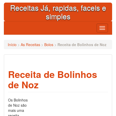
Skip
Receitas Já, rapidas, faceis e
to
content
simples
Toggle
navigati
Início
>
As Receitas
>
Bolos
>
Receita de Bolinhos de Noz
Receita de Bolinhos
de Noz
Os Bolinhos
de Noz são
mais uma
receita