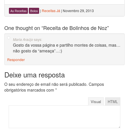
|
Receitas Já
|
Novembro 29, 2013
As Receitas
Bolos
One thought on “
Receita de Bolinhos de Noz
”
says:
Maria Araújo
Gosto da vossa página e partilho montes de coisas, mas…
não gosto da “ameaça”…:)
Responder
Deixe uma resposta
O seu endereço de email não será publicado.
Campos
obrigatórios marcados com
*
Visual
HTML