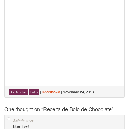
|
Receitas Já
|
Novembro 24, 2013
As Receitas
Bolos
One thought on “
Receita de Bolo de Chocolate
”
says:
Alcinda
Bué fixe!