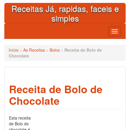
Skip
Receitas Já, rapidas, faceis e
to
content
simples
Toggle
navigati
Início
>
As Receitas
>
Bolos
>
Receita de Bolo de
Chocolate
Receita de Bolo de
Chocolate
Esta receita
de Bolo de
chocolate é