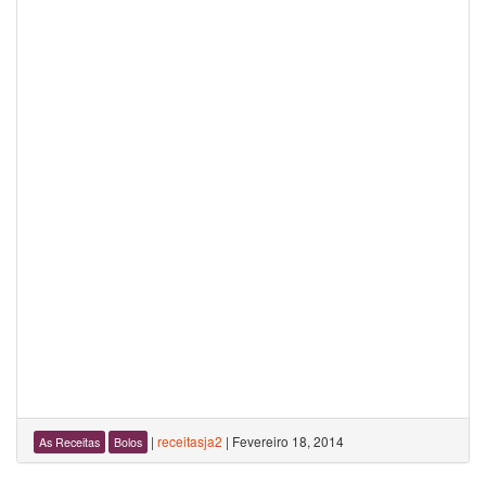
|
receitasja2
|
Fevereiro 18, 2014
As Receitas
Bolos