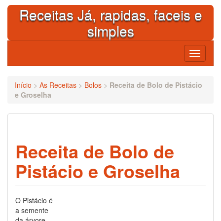
Skip
Receitas Já, rapidas, faceis e
to
content
simples
Toggle
navigati
Início
>
As Receitas
>
Bolos
>
Receita de Bolo de Pistácio
e Groselha
Receita de Bolo de
Pistácio e Groselha
O Pistácio é
a semente
da árvore