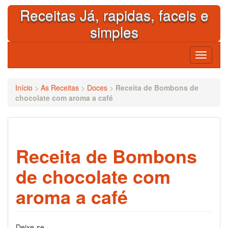
Skip
Receitas Já, rapidas, faceis e
to
content
simples
Toggle
navigati
Início
>
As Receitas
>
Doces
>
Receita de Bombons de
chocolate com aroma a café
Receita de Bombons
de chocolate com
aroma a café
Deixe-se