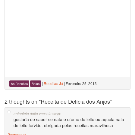
|
Receitas Já
|
Fevereiro 25, 2013
As Receitas
Bolos
2 thoughts on “
Receita de Delícia dos Anjos
”
says:
antonieta dalla vecchia
gostaria de saber se nata e creme de leite ou aquela nata
do leite fervido. obrigada pelas receitas maravilhosa
Responder