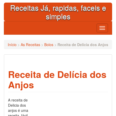
Skip
Receitas Já, rapidas, faceis e
to
content
simples
Toggle
navigati
Início
>
As Receitas
>
Bolos
>
Receita de Delícia dos Anjos
Receita de Delícia dos
Anjos
A receita de
Delicia dos
anjos é uma
receita, fácil,