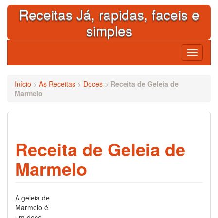
Skip
Receitas Já, rapidas, faceis e
to
content
simples
Toggle
navigati
Início
>
As Receitas
>
Doces
>
Receita de Geleia de
Marmelo
Receita de Geleia de
Marmelo
A geleia de
Marmelo é
um doce