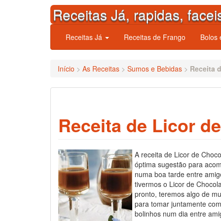
Skip
Receitas Já, rapidas, facei
to
content
Receitas Já
Receitas de Frango
Bolos
Início
>
As Receitas
>
Sumos e Bebidas
>
Receita 
Receita de Licor d
A receita de Licor de Choc
óptima sugestão para aco
numa boa tarde entre amig
tivermos o Licor de Chocol
pronto, teremos algo de mu
para tomar juntamente com
bolinhos num dia entre am