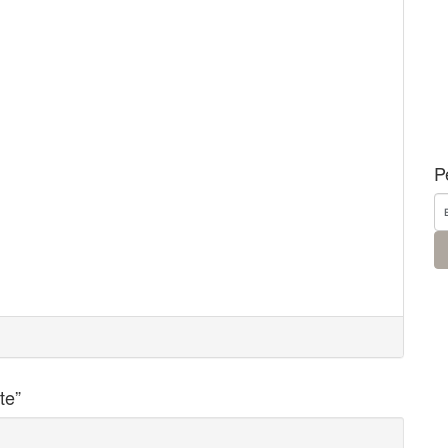
P
te
”