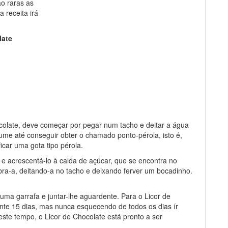
o raras as
 receita irá
late
ocolate, deve começar por pegar num tacho e deitar a água
lume até conseguir obter o chamado ponto-pérola, isto é,
icar uma gota tipo pérola.
 e acrescentá-lo à calda de açúcar, que se encontra no
bra-a, deitando-a no tacho e deixando ferver um bocadinho.
uma garrafa e juntar-lhe aguardente. Para o Licor de
ante 15 dias, mas nunca esquecendo de todos os dias ír
este tempo, o Licor de Chocolate está pronto a ser