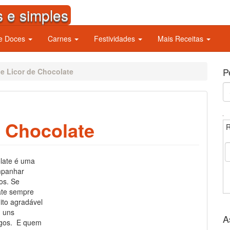
s e simples
 e Doces
Carnes
Festividades
Mais Receitas
P
de Licor de Chocolate
S
fo
e Chocolate
R
olate é uma
mpanhar
os. Se
ate sempre
ito agradável
 uns
A
igos. E quem