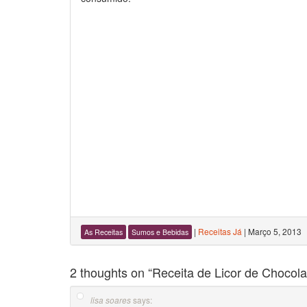
|
Receitas Já
|
Março 5, 2013
As Receitas
Sumos e Bebidas
2 thoughts on “
Receita de Licor de Chocola
says:
lisa soares