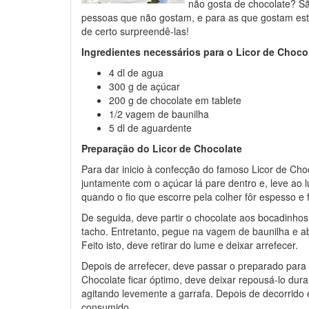
não gosta de chocolate? Sã
pessoas que não gostam, e para as que gostam esta
de certo surpreendê-las!
Ingredientes necessários para o Licor de Choco
4 dl de agua
300 g de açúcar
200 g de chocolate em tablete
1/2 vagem de baunilha
5 dl de aguardente
Preparação do Licor de Chocolate
Para dar inicio à confecção do famoso Licor de Ch
juntamente com o açúcar lá pare dentro e, leve ao 
quando o fio que escorre pela colher fôr espesso e f
De seguida, deve partir o chocolate aos bocadinhos
tacho. Entretanto, pegue na vagem de baunilha e a
Feito isto, deve retirar do lume e deixar arrefecer.
Depois de arrefecer, deve passar o preparado para 
Chocolate ficar óptimo, deve deixar repousá-lo dur
agitando levemente a garrafa. Depois de decorrido 
consumido.