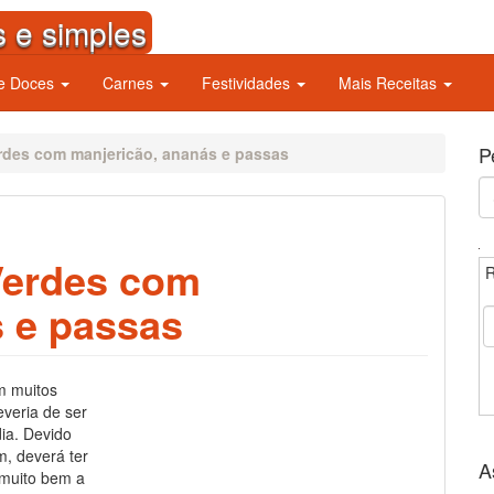
s e simples
 e Doces
Carnes
Festividades
Mais Receitas
P
rdes com manjericão, ananás e passas
S
fo
Verdes com
R
s e passas
m muitos
everia de ser
ia. Devido
m, deverá ter
A
 muito bem a