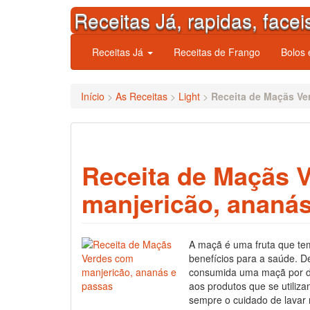
Skip
Receitas Já, rapidas, facei
to
content
Receitas Já
Receitas de Frango
Bolos
Início
>
As Receitas
>
Light
>
Receita de Maçãs Ve
Receita de Maçãs 
manjericão, ananá
A maçã é uma fruta que te
benefícios para a saúde. D
consumida uma maçã por d
aos produtos que se utiliza
sempre o cuidado de lavar