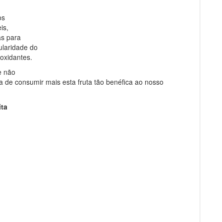
os
is,
as para
ularidade do
ioxidantes.
e não
 de consumir mais esta fruta tão benéfica ao nosso
ita