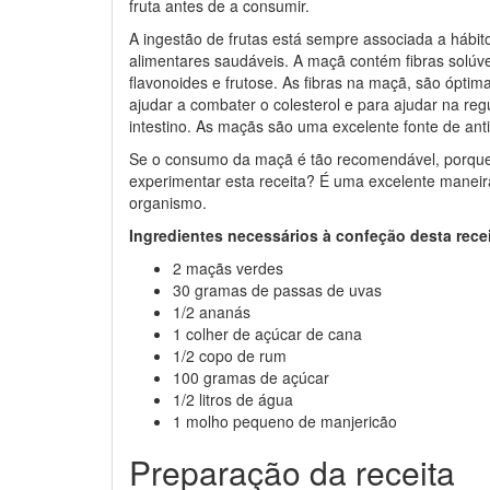
fruta antes de a consumir.
A ingestão de frutas está sempre associada a hábit
alimentares saudáveis. A maçã contém fibras solúve
flavonoides e frutose. As fibras na maçã, são óptim
ajudar a combater o colesterol e para ajudar na reg
intestino. As maçãs são uma excelente fonte de ant
Se o consumo da maçã é tão recomendável, porqu
experimentar esta receita? É uma excelente maneira
organismo.
Ingredientes necessários à confeção desta rece
2 maçãs verdes
30 gramas de passas de uvas
1/2 ananás
1 colher de açúcar de cana
1/2 copo de rum
100 gramas de açúcar
1/2 litros de água
1 molho pequeno de manjericão
Preparação da receita