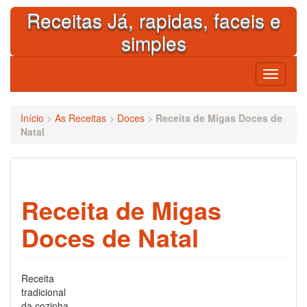
Skip
Receitas Já, rapidas, faceis e
to
content
simples
Toggle
navigati
Início
>
As Receitas
>
Doces
>
Receita de Migas Doces de
Natal
Receita de Migas
Doces de Natal
Receita
tradicional
da cozinha