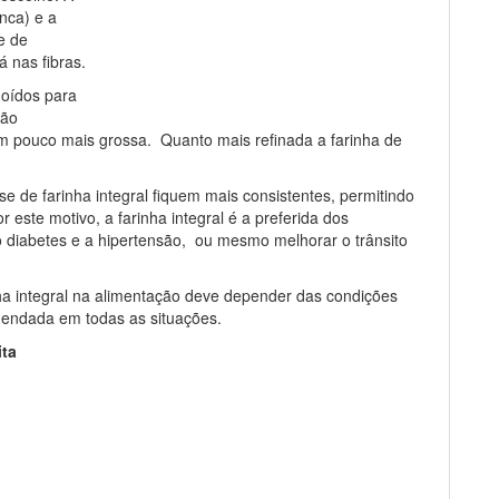
anca) e a
e de
á nas fibras.
moídos para
são
m pouco mais grossa. Quanto mais refinada a farinha de
e de farinha integral fiquem mais consistentes, permitindo
ste motivo, a farinha integral é a preferida dos
 diabetes e a hipertensão, ou mesmo melhorar o trânsito
nha integral na alimentação deve depender das condições
omendada em todas as situações.
ita