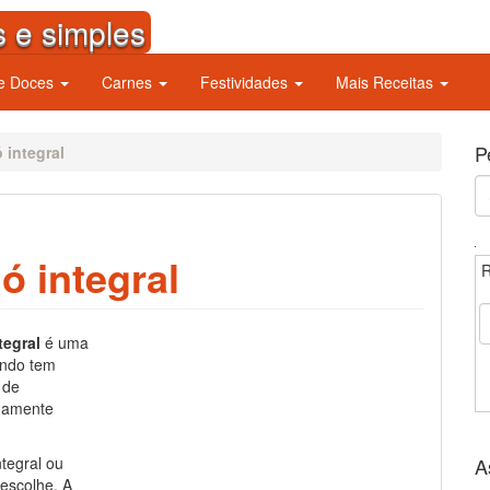
s e simples
 e Doces
Carnes
Festividades
Mais Receitas
P
 integral
S
fo
ó integral
R
tegral
é uma
ando tem
 de
idamente
ntegral ou
A
 escolhe. A