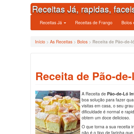
Skip
Receitas Já, rapidas, facei
to
content
Receitas Já
Receitas de Frango
Bolos
Início
>
As Receitas
>
Bolos
>
Receita de Pão-de-ló
Receita de Pão-de-l
A Receita de
Pão-de-Ló In
boa solução para fazer qu
visitas em casa, o seu grau
dificuldade é normal e rap
obtem um doce delicioso.
O que torna a sua receita i
não é o tipo de farinha que