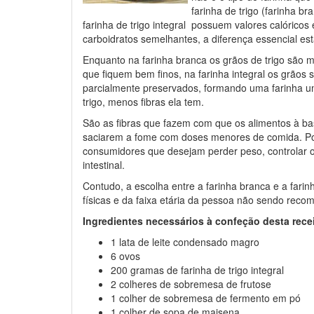
farinha de trigo (farinha br
farinha de trigo integral possuem valores calóricos 
carboidratos semelhantes, a diferença essencial est
Enquanto na farinha branca os grãos de trigo são 
que fiquem bem finos, na farinha integral os grãos 
parcialmente preservados, formando uma farinha u
trigo, menos fibras ela tem.
São as fibras que fazem com que os alimentos à bas
saciarem a fome com doses menores de comida. Por e
consumidores que desejam perder peso, controlar o
intestinal.
Contudo, a escolha entre a farinha branca e a fari
físicas e da faixa etária da pessoa não sendo rec
Ingredientes necessários à confeção desta rece
1 lata de leite condensado magro
6 ovos
200 gramas de farinha de trigo integral
2 colheres de sobremesa de frutose
1 colher de sobremesa de fermento em pó
1 colher de sopa de maisena