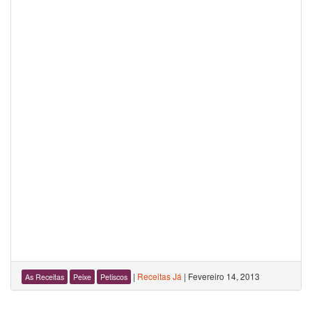
|
Receitas Já
|
Fevereiro 14, 2013
As Receitas
Peixe
Petiscos