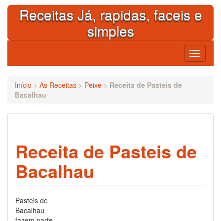
Skip
Receitas Já, rapidas, faceis e
to
content
simples
Toggle
navigati
Início
>
As Receitas
>
Peixe
>
Receita de Pasteis de
Bacalhau
Receita de Pasteis de
Bacalhau
Pasteis de
Bacalhau
fazem parte