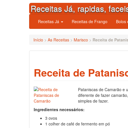
Skip
Receitas Já, rapidas, facei
to
content
Receitas Já
Receitas de Frango
Bolos
Início
>
As Receitas
>
Marisco
>
Receita de Patan
Receita de Patani
Pataniscas de Camarão e 
diferente de fazer camarão,
simples de fazer.
Ingredientes necessários:
3 ovos
1 colher de café de fermento em pó