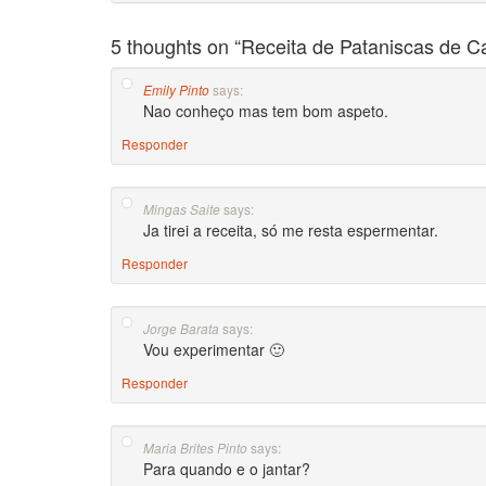
5 thoughts on “
Receita de Pataniscas de 
says:
Emily Pinto
Nao conheço mas tem bom aspeto.
Responder
says:
Mingas Saite
Ja tirei a receita, só me resta espermentar.
Responder
says:
Jorge Barata
Vou experimentar 🙂
Responder
says:
Maria Brites Pinto
Para quando e o jantar?