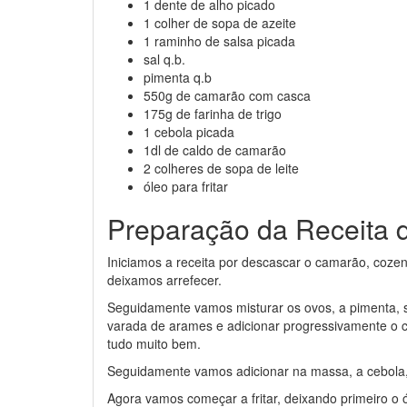
1 dente de alho picado
1 colher de sopa de azeite
1 raminho de salsa picada
sal q.b.
pimenta q.b
550g de camarão com casca
175g de farinha de trigo
1 cebola picada
1dl de caldo de camarão
2 colheres de sopa de leite
óleo para fritar
Preparação da Receita 
Iniciamos a receita por descascar o camarão, coze
deixamos arrefecer.
Seguidamente vamos misturar os ovos, a pimenta, 
varada de arames e adicionar progressivamente o c
tudo muito bem.
Seguidamente vamos adicionar na massa, a cebola,
Agora vamos começar a fritar, deixando primeiro o 