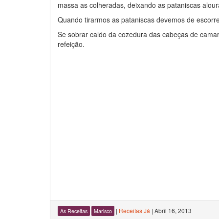
massa as colheradas, deixando as pataniscas aloura
Quando tirarmos as pataniscas devemos de escorre
Se sobrar caldo da cozedura das cabeças de camar
refeição.
|
Receitas Já
|
Abril 16, 2013
As Receitas
Marisco