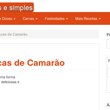
s e simples
 e Doces
Carnes
Festividades
Mais Receitas
P
iscas de Camarão
S
fo
scas de Camarão
R
uma forma
 deliciosas e
A