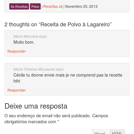
|
Receitas Já
|
Novembro 25, 2013
As Receitas
Peixe
2 thoughts on “
Receita de Polvo à Lagareiro
”
says:
Maria Manuela
Muito bom.
Responder
says:
Marie-Thérèse Mousquès
Cécile tu donne envie mais je ne comprend pas la recette
hihi
Responder
Deixe uma resposta
O seu endereço de email não será publicado.
Campos
obrigatórios marcados com
*
Visual
HTML