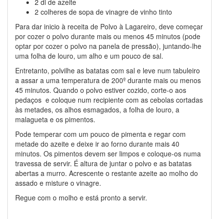
2 dl de azeite
2 colheres de sopa de vinagre de vinho tinto
Para dar inicio à receita de Polvo à Lagareiro, deve começar
por cozer o polvo durante mais ou menos 45 minutos (pode
optar por cozer o polvo na panela de pressão), juntando-lhe
uma folha de louro, um alho e um pouco de sal.
Entretanto, polvilhe as batatas com sal e leve num tabuleiro
a assar a uma temperatura de 200º durante mais ou menos
45 minutos. Quando o polvo estiver cozido, corte-o aos
pedaços e coloque num recipiente com as cebolas cortadas
às metades, os alhos esmagados, a folha de louro, a
malagueta e os pimentos.
Pode temperar com um pouco de pimenta e regar com
metade do azeite e deixe ir ao forno durante mais 40
minutos. Os pimentos devem ser limpos e coloque-os numa
travessa de servir. É altura de juntar o polvo e as batatas
abertas a murro. Acrescente o restante azeite ao molho do
assado e misture o vinagre.
Regue com o molho e está pronto a servir.