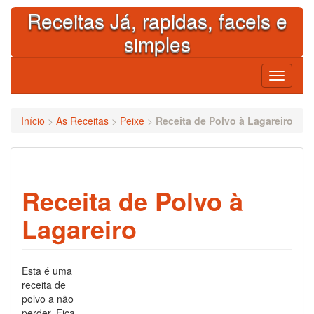
Skip
Receitas Já, rapidas, faceis e
to
content
simples
Toggle
navigati
Início
>
As Receitas
>
Peixe
>
Receita de Polvo à Lagareiro
Receita de Polvo à
Lagareiro
Esta é uma
receita de
polvo a não
perder. Fica