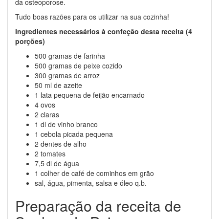
da osteoporose.
Tudo boas razões para os utilizar na sua cozinha!
Ingredientes necessários à confeção desta receita (4
porções)
500 gramas de farinha
500 gramas de peixe cozido
300 gramas de arroz
50 ml de azeite
1 lata pequena de feijão encarnado
4 ovos
2 claras
1 dl de vinho branco
1 cebola picada pequena
2 dentes de alho
2 tomates
7,5 dl de água
1 colher de café de cominhos em grão
sal, água, pimenta, salsa e óleo q.b.
Preparação da receita de