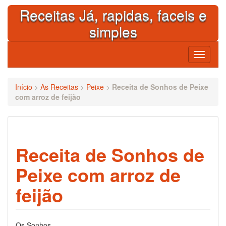
Skip
Receitas Já, rapidas, faceis e
to
content
simples
Toggle
navigati
Início
>
As Receitas
>
Peixe
>
Receita de Sonhos de Peixe
com arroz de feijão
Receita de Sonhos de
Peixe com arroz de
feijão
Os Sonhos