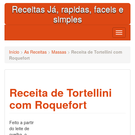
Skip
Receitas Já, rapidas, faceis e
to
content
simples
Toggle
navigati
Início
>
As Receitas
>
Massas
>
Receita de Tortellini com
Roquefort
Receita de Tortellini
com Roquefort
Feito a partir
do leite de
ovelha, o