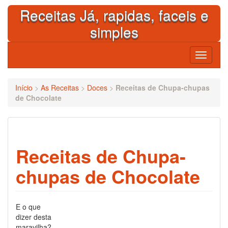
Skip
Receitas Já, rapidas, faceis e
to
content
simples
Toggle
navigati
Início
>
As Receitas
>
Doces
>
Receitas de Chupa-chupas
de Chocolate
Receitas de Chupa-
chupas de Chocolate
E o que
dizer desta
maravilha?