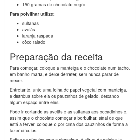
150 gramas de chocolate negro
Para polvilhar utilize:
sultanas
avelãs
laranja raspada
côco ralado
Preparação da receita
Para começar, coloque a manteiga e o chocolate num tacho,
em banho-maria, e deixe derreter, sem nunca parar de
mexer.
Entretanto, unte uma folha de papel vegetal com manteiga,
e distribua sobre ela os pauzinhos de gelado, deixando
algum espaço entre eles.
Pode ir cortando as avelãs e as sultanas aos bocadinhos e,
assim que o chocolate começar a borbulhar, sinal de que
está a ferver, coloque-o por cima dos pauzinhos de forma a
fazer círculos.
Feitos os círculos com o chocolate, é altura de salpica-lo